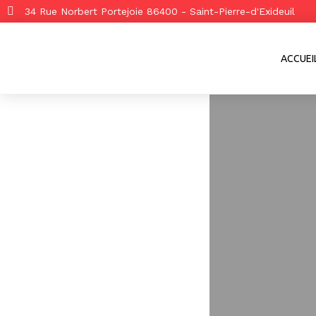
34 Rue Norbert Portejoie 86400 - Saint-Pierre-d'Exideuil
ACCUEI