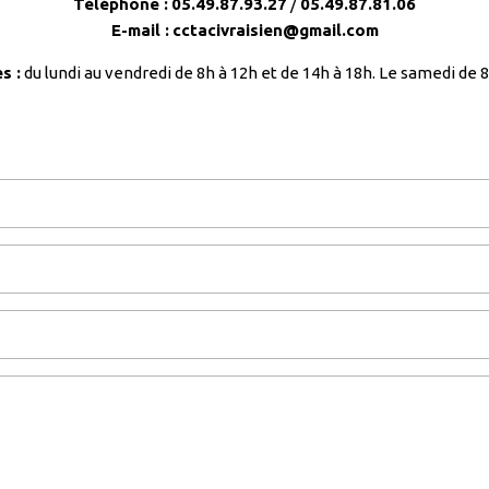
Téléphone :
05.49.87.93.27
/
05.49.87.81.06
E-mail :
cctacivraisien@gmail.com
s :
du lundi au vendredi de 8h à 12h et de 14h à 18h. Le samedi de 8